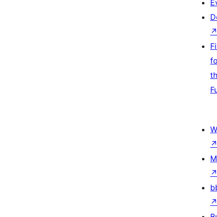
E
D
F
f
t
F
W
M
b
B