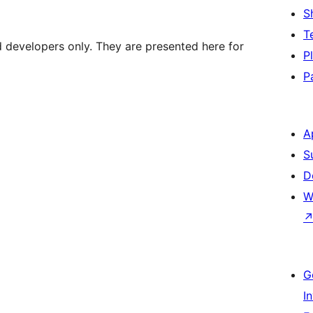
S
T
d developers only. They are presented here for
P
P
A
S
D
W
G
I