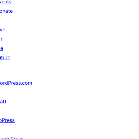
vents
onate
↗
ive
or
he
uture
ordPress.com
↗
att
↗
bPress
↗
uddyPress