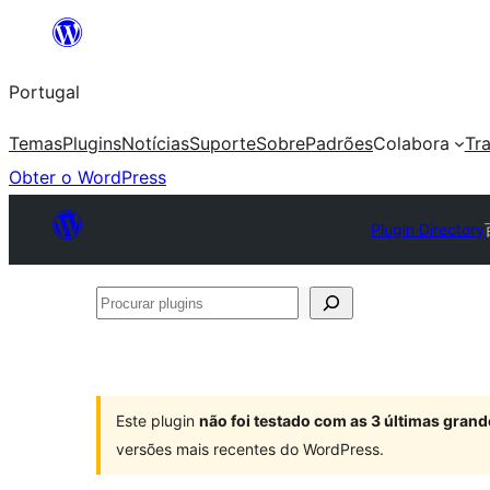
Saltar
para
Portugal
o
conteúdo
Temas
Plugins
Notícias
Suporte
Sobre
Padrões
Colabora
Tr
Obter o WordPress
Plugin Directory
Procurar
plugins
Este plugin
não foi testado com as 3 últimas gra
versões mais recentes do WordPress.