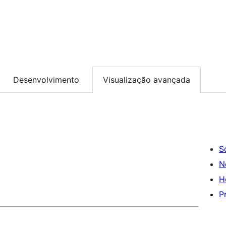
Desenvolvimento
Visualização avançada
S
N
H
P