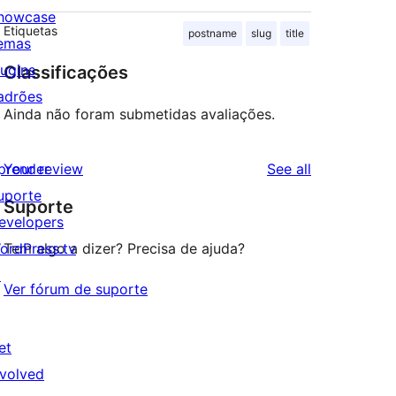
howcase
Etiquetas
postname
slug
title
emas
lugins
Classificações
adrões
Ainda não foram submetidas avaliações.
reviews
prender
Your review
See all
uporte
Suporte
evelopers
ordPress.tv
Tem algo a dizer? Precisa de ajuda?
↗
Ver fórum de suporte
et
nvolved