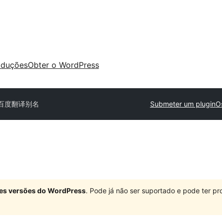
aduções
Obter o WordPress
百度翻译别名
Submeter um plugin
O
ndes versões do WordPress
. Pode já não ser suportado e pode ter 