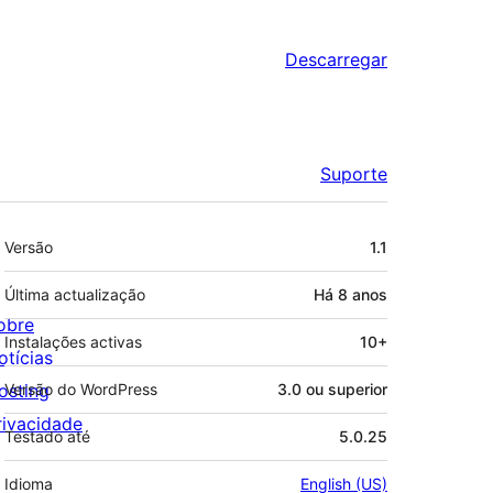
Descarregar
Suporte
Metadados
Versão
1.1
Última actualização
Há
8 anos
obre
Instalações activas
10+
otícias
osting
Versão do WordPress
3.0 ou superior
rivacidade
Testado até
5.0.25
Idioma
English (US)