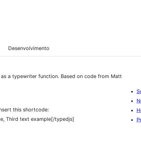
Desenvolvimento
 as a typewriter function. Based on code from Matt
S
N
insert this shortcode:
H
e, Third text example[/typedjs]
P