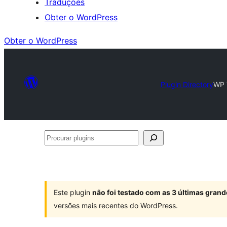
Traduções
Obter o WordPress
Obter o WordPress
Plugin Directory
WP 
Procurar
plugins
Este plugin
não foi testado com as 3 últimas gra
versões mais recentes do WordPress.