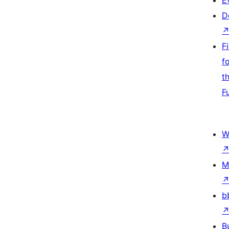
E
D
F
f
t
F
W
M
b
B