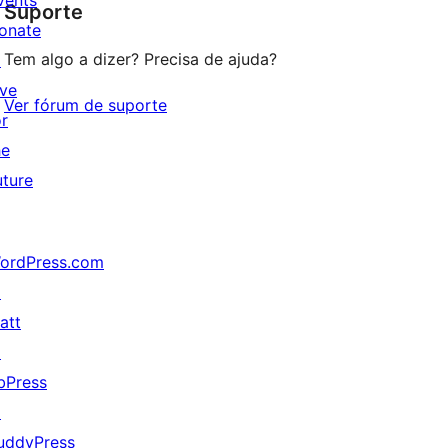
vents
Suporte
reviews
onate
Tem algo a dizer? Precisa de ajuda?
↗
ive
Ver fórum de suporte
or
he
uture
ordPress.com
↗
att
↗
bPress
↗
uddyPress