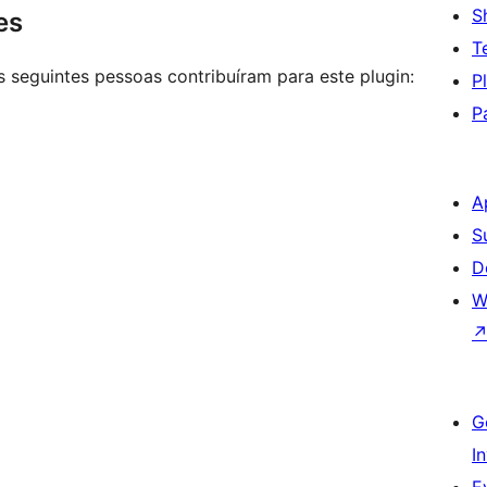
S
es
T
 seguintes pessoas contribuíram para este plugin:
P
P
A
S
D
W
G
I