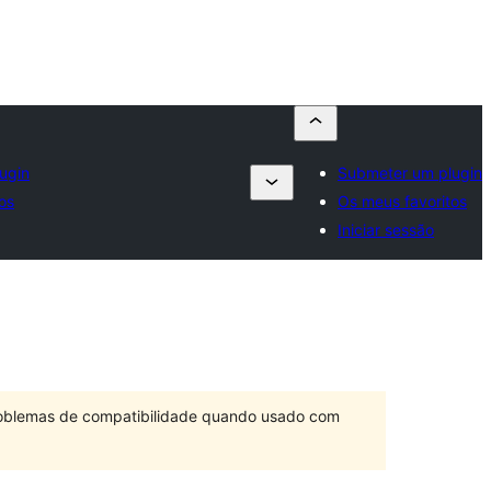
ugin
Submeter um plugin
os
Os meus favoritos
Iniciar sessão
problemas de compatibilidade quando usado com