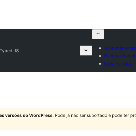
Submeter um pl
Typed JS
Os meus favorit
Iniciar sessão
ndes versões do WordPress
. Pode já não ser suportado e pode ter 