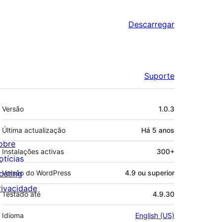
Descarregar
Suporte
Metadados
Versão
1.0.3
Última actualização
Há
5 anos
obre
Instalações activas
300+
otícias
osting
Versão do WordPress
4.9 ou superior
rivacidade
Testado até
4.9.30
Idioma
English (US)