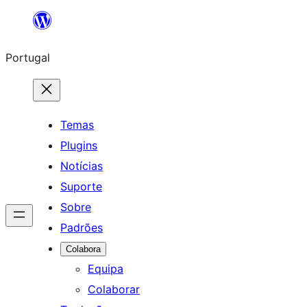
Saltar
para
Portugal
o
conteúdo
Temas
Plugins
Notícias
Suporte
Sobre
Padrões
Colabora
Equipa
Colaborar