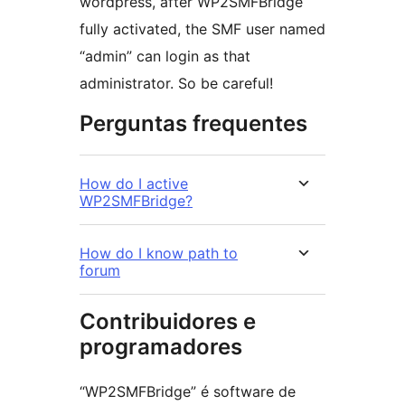
wordpress, after WP2SMFBridge
fully activated, the SMF user named
“admin” can login as that
administrator. So be careful!
Perguntas frequentes
How do I active
WP2SMFBridge?
How do I know path to
forum
Contribuidores e
programadores
“WP2SMFBridge” é software de