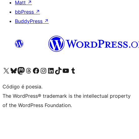
Matt
↗
bbPress
↗
BuddyPress
↗
Visite a nossa conta X (antigo Twitter)
Visit our Bluesky account
Visit our Mastodon account
Visit our Threads account
Visite a nossa página do Facebook
Visite a nossa conta no Instagram
Visite a nossa conta no LinkedIn
Visit our TikTok account
Visit our YouTube channel
Visit our Tumblr account
Código é poesia.
The WordPress® trademark is the intellectual property
of the WordPress Foundation.