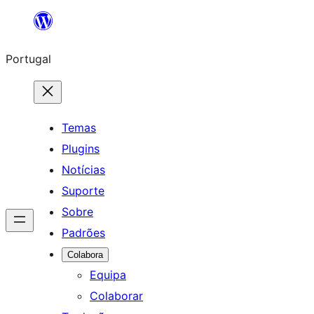
Saltar
para
Portugal
o
conteúdo
Temas
Plugins
Notícias
Suporte
Sobre
Padrões
Colabora
Equipa
Colaborar