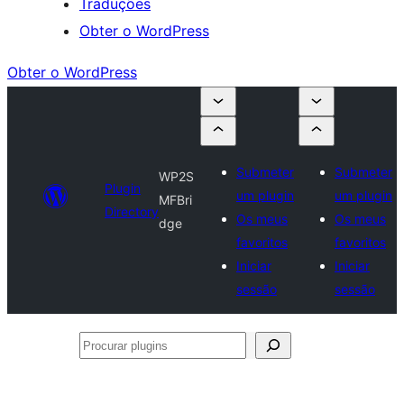
Traduções
Obter o WordPress
Obter o WordPress
Submeter
Submeter
WP2S
Plugin
um plugin
um plugin
MFBri
Directory
Os meus
Os meus
dge
favoritos
favoritos
Iniciar
Iniciar
sessão
sessão
Procurar
plugins