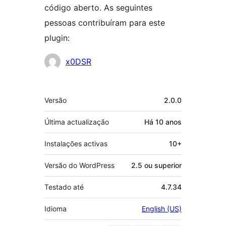
código aberto. As seguintes
pessoas contribuíram para este
plugin:
Contribuidores
x0DSR
Metadados
Versão
2.0.0
Última actualização
Há
10 anos
Instalações activas
10+
Versão do WordPress
2.5 ou superior
Testado até
4.7.34
Idioma
English (US)