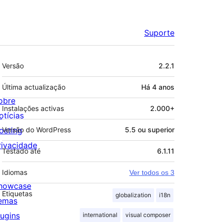
Suporte
Metadados
Versão
2.2.1
Última actualização
Há
4 anos
obre
Instalações activas
2.000+
otícias
osting
Versão do WordPress
5.5 ou superior
rivacidade
Testado até
6.1.11
Idiomas
Ver todos os 3
howcase
Etiquetas
globalization
i18n
emas
lugins
international
visual composer