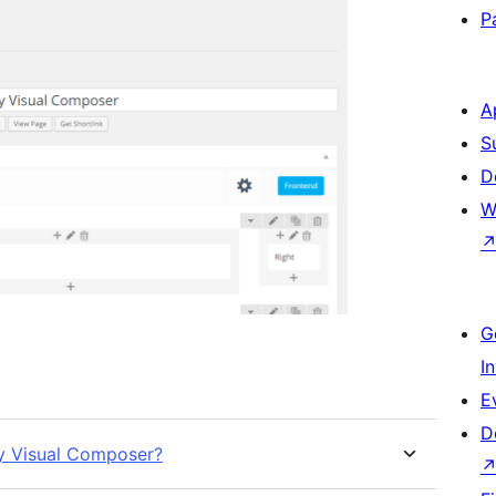
P
A
S
D
W
G
I
E
D
y Visual Composer?