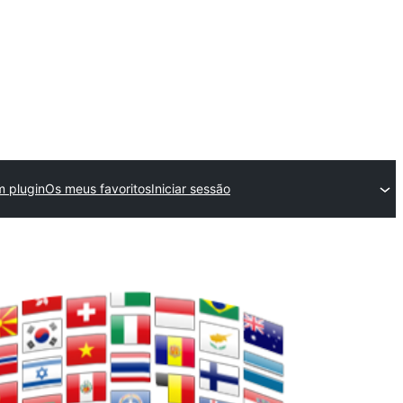
 plugin
Os meus favoritos
Iniciar sessão