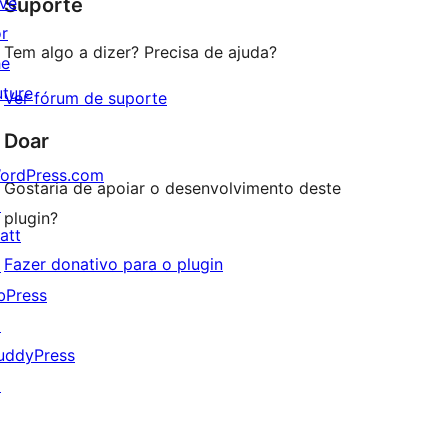
ive
Suporte
reviews
or
Tem algo a dizer? Precisa de ajuda?
he
uture
Ver fórum de suporte
Doar
ordPress.com
Gostaria de apoiar o desenvolvimento deste
↗
plugin?
att
Fazer donativo para o plugin
↗
bPress
↗
uddyPress
↗