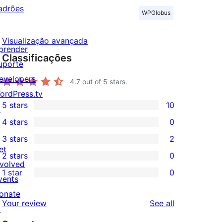
adrões
WPGlobus
Visualização avançada
prender
Classificações
uporte
evelopers
4.7
out of 5 stars.
ordPress.tv
5 stars
10
↗
10
4 stars
0
5-
0
3 stars
2
star
4-
2
et
2 stars
0
reviews
star
3-
0
nvolved
1 star
0
reviews
star
2-
vents
0
reviews
star
onate
1-
reviews
Your review
See all
reviews
↗
star