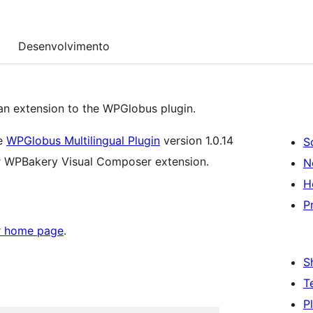
Desenvolvimento
an extension to the WPGlobus plugin.
he
WPGlobus Multilingual Plugin
version 1.0.14
S
for WPBakery Visual Composer extension.
N
H
P
r home page
.
S
T
P