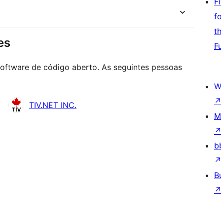
F
f
t
es
F
oftware de código aberto. As seguintes pessoas
W
TIV.NET INC.
M
b
B