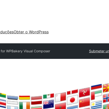
aduções
Obter o WordPress
for WPBakery Visual Composer
Submeter um