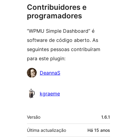
Contribuidores e
programadores
“WPMU Simple Dashboard” é
software de código aberto. As
seguintes pessoas contribuíram
para este plugin:
Contribuidores
DeannaS
kgraeme
Metadados
Versão
1.6.1
Última actualização
Há
15 anos