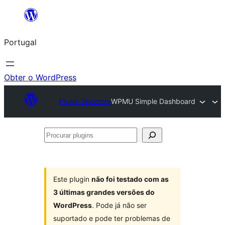
Saltar
para
Portugal
o
conteúdo
Obter o WordPress
Plugin Directory
WPMU Simple Dashboard
Procurar
plugins
Este plugin
não foi testado com as
3 últimas grandes versões do
WordPress
. Pode já não ser
suportado e pode ter problemas de