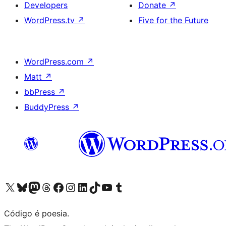
Developers
Donate
↗
WordPress.tv
↗
Five for the Future
WordPress.com
↗
Matt
↗
bbPress
↗
BuddyPress
↗
Visite a nossa conta X (antigo Twitter)
Visit our Bluesky account
Visit our Mastodon account
Visit our Threads account
Visite a nossa página do Facebook
Visite a nossa conta no Instagram
Visite a nossa conta no LinkedIn
Visit our TikTok account
Visit our YouTube channel
Visit our Tumblr account
Código é poesia.