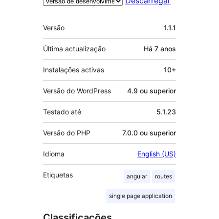
Descarregar
Metadados
Versão
1.1.1
Última actualização
Há
7 anos
Instalações activas
10+
Versão do WordPress
4.9 ou superior
Testado até
5.1.23
Versão do PHP
7.0.0 ou superior
Idioma
English (US)
Etiquetas
angular
routes
single page application
Classificações