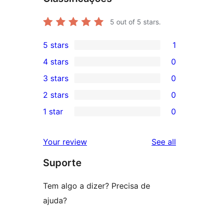
5
out of 5 stars.
5 stars
1
1
4 stars
0
5-
0
3 stars
0
star
4-
0
2 stars
0
review
star
3-
0
1 star
0
reviews
star
2-
0
reviews
star
1-
reviews
Your review
See all
reviews
star
Suporte
reviews
Tem algo a dizer? Precisa de
ajuda?