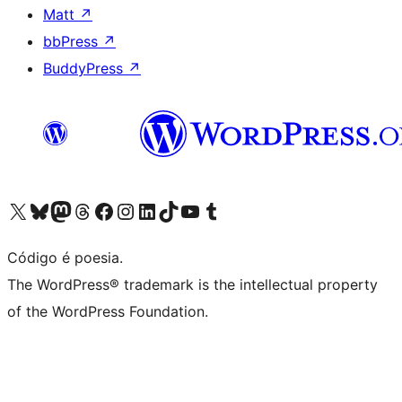
Matt
↗
bbPress
↗
BuddyPress
↗
Visite a nossa conta X (antigo Twitter)
Visit our Bluesky account
Visit our Mastodon account
Visit our Threads account
Visite a nossa página do Facebook
Visite a nossa conta no Instagram
Visite a nossa conta no LinkedIn
Visit our TikTok account
Visit our YouTube channel
Visit our Tumblr account
Código é poesia.
The WordPress® trademark is the intellectual property
of the WordPress Foundation.