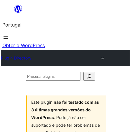
Saltar
para
Portugal
o
conteúdo
Obter o WordPress
Plugin Directory
Procurar
plugins
Este plugin
não foi testado com as
3 últimas grandes versões do
WordPress
. Pode já não ser
suportado e pode ter problemas de