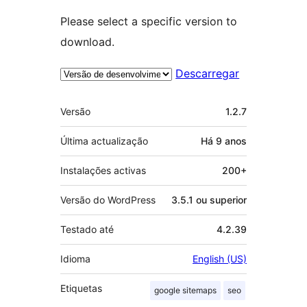
Please select a specific version to
download.
Descarregar
Metadados
Versão
1.2.7
Última actualização
Há
9 anos
Instalações activas
200+
Versão do WordPress
3.5.1 ou superior
Testado até
4.2.39
Idioma
English (US)
Etiquetas
google sitemaps
seo