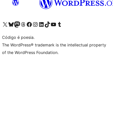
Visite a nossa conta X (antigo Twitter)
Visit our Bluesky account
Visit our Mastodon account
Visit our Threads account
Visite a nossa página do Facebook
Visite a nossa conta no Instagram
Visite a nossa conta no LinkedIn
Visit our TikTok account
Visit our YouTube channel
Visit our Tumblr account
Código é poesia.
The WordPress® trademark is the intellectual property
of the WordPress Foundation.