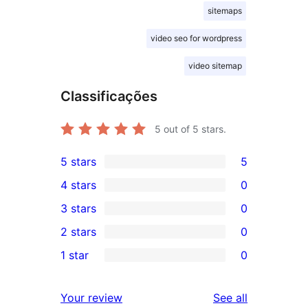
sitemaps
video seo for wordpress
video sitemap
Classificações
5
out of 5 stars.
5 stars
5
5
4 stars
0
5-
0
3 stars
0
star
4-
0
2 stars
0
reviews
star
3-
0
1 star
0
reviews
star
2-
0
reviews
star
1-
reviews
Your review
See all
reviews
star