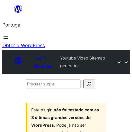
Saltar
para
Portugal
o
conteúdo
Obter o WordPress
Plugin
Youtube Video Sitemap
Directory
generator
Procurar
plugins
Este plugin
não foi testado com as
3 últimas grandes versões do
WordPress
. Pode já não ser