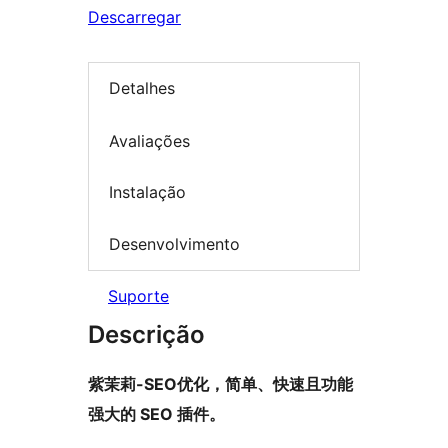
Descarregar
Detalhes
Avaliações
Instalação
Desenvolvimento
Suporte
Descrição
紫茉莉-SEO优化，简单、快速且功能
强大的 SEO 插件。