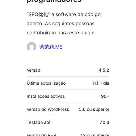
“SEO优化” é software de código
aberto. As seguintes pessoas
contribuíram para este plugin:
Contribuidores
紫茉莉.ME
Metadados
Versão
4.5.2
Última actualização
Há
1 dia
Instalações activas
90+
Versão do WordPress
5.6 ou superior
Testado até
7.0.3
Versão do PHP
7.3 ou superior