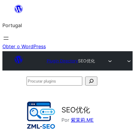
Saltar
para
Portugal
o
conteúdo
Obter o WordPress
Plugin Directory
SEO优化
Procurar
plugins
SEO优化
Por
紫茉莉.ME