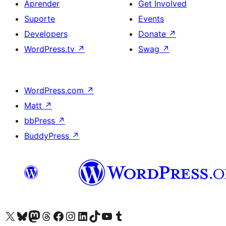
Aprender
Get Involved
Suporte
Events
Developers
Donate
↗
WordPress.tv
↗
Swag
↗
WordPress.com
↗
Matt
↗
bbPress
↗
BuddyPress
↗
Visite a nossa conta X (antigo Twitter)
Visit our Bluesky account
Visit our Mastodon account
Visit our Threads account
Visite a nossa página do Facebook
Visite a nossa conta no Instagram
Visite a nossa conta no LinkedIn
Visit our TikTok account
Visit our YouTube channel
Visit our Tumblr account