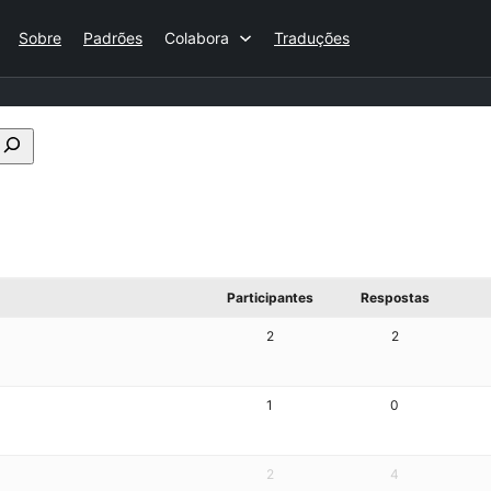
Sobre
Padrões
Colabora
Traduções
Pesquisar
no
fórum
Participantes
Respostas
2
2
1
0
2
4