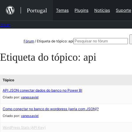
Saltar
Portugal
Temas
Plugins
Notícias
Suporte
para
o
Fórum
conteúdo
Saltar
Pesquisar
Fórum
/
Etiqueta de tópico: api
para
por:
Etiqueta do tópico:
api
o
conteúdo
Tópico
API JSON conectar dados do banco no Power BI
Criado por:
vanessaviel
Como conectar no banco do wordpress (seria com JSON)?
Criado por:
vanessaviel
WordPress Stats (API Key)