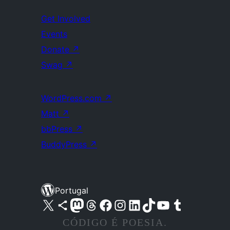
Get Involved
Events
Donate
↗
Swag
↗
WordPress.com
↗
Matt
↗
bbPress
↗
BuddyPress
↗
Portugal
Visite a nossa conta X (antigo Twitter)
Visit our Bluesky account
Visit our Mastodon account
Visit our Threads account
Visite a nossa página do Facebook
Visite a nossa conta no Instagram
Visite a nossa conta no LinkedIn
Visit our TikTok account
Visit our YouTube channel
Visit our Tumblr account
CÓDIGO É POESIA.