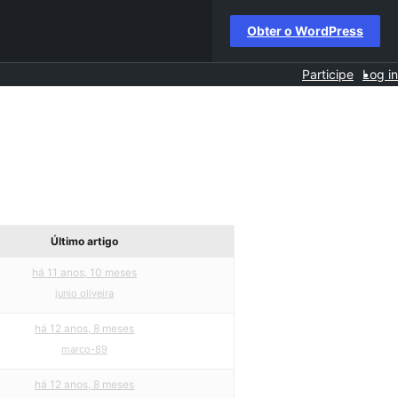
Obter o WordPress
Participe
Log in
Último artigo
há 11 anos, 10 meses
junio oliveira
há 12 anos, 8 meses
marco-89
há 12 anos, 8 meses