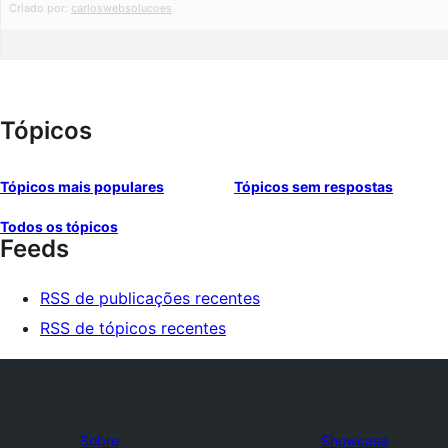
Criado por:
carloswebsolucoes
Tópicos
Tópicos mais populares
Tópicos sem respostas
Todos os tópicos
Feeds
RSS de publicações recentes
RSS de tópicos recentes
Sobre
Showcase