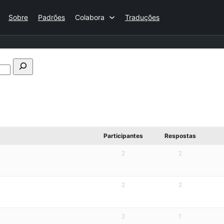
Sobre
Padrões
Colabora
Traduções
Pesquisar
no
fórum
Participantes
Respostas
2
2
2
2
2
1