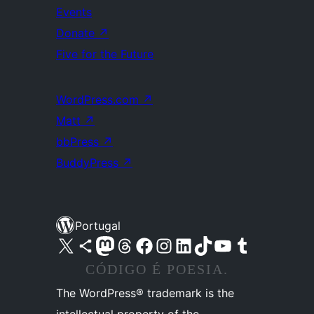
Events
Donate
↗
Five for the Future
WordPress.com
↗
Matt
↗
bbPress
↗
BuddyPress
↗
Portugal
Visite a nossa conta X (antigo Twitter)
Visit our Bluesky account
Visit our Mastodon account
Visit our Threads account
Visite a nossa página do Facebook
Visite a nossa conta no Instagram
Visite a nossa conta no LinkedIn
Visit our TikTok account
Visit our YouTube channel
Visit our Tumblr account
CÓDIGO É POESIA.
The WordPress® trademark is the