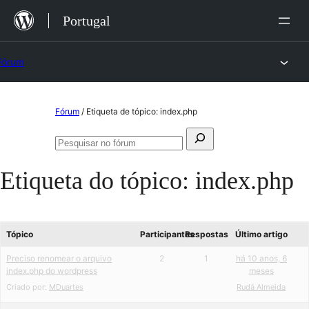
Saltar
Portugal
para
o
Fórum
conteúdo
Saltar
Fórum
/
Etiqueta de tópico: index.php
para
Pesquisar
o
Pesquisar
por:
no
conteúdo
Etiqueta do tópico:
index.php
fórum
Tópico
Participantes
Respostas
Último artigo
Preciso renomear o arquivo
2
1
há 10 anos, 6
index.php do wordpress
meses
Criado por:
MDuartes
Rudá Almeida