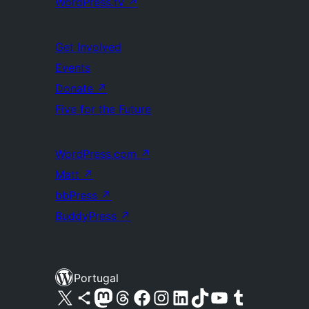
WordPress.tv
↗
Get Involved
Events
Donate
↗
Five for the Future
WordPress.com
↗
Matt
↗
bbPress
↗
BuddyPress
↗
Portugal
Visite a nossa conta X (antigo Twitter)
Visit our Bluesky account
Visit our Mastodon account
Visit our Threads account
Visite a nossa página do Facebook
Visite a nossa conta no Instagram
Visite a nossa conta no LinkedIn
Visit our TikTok account
Visit our YouTube channel
Visit our Tumblr account