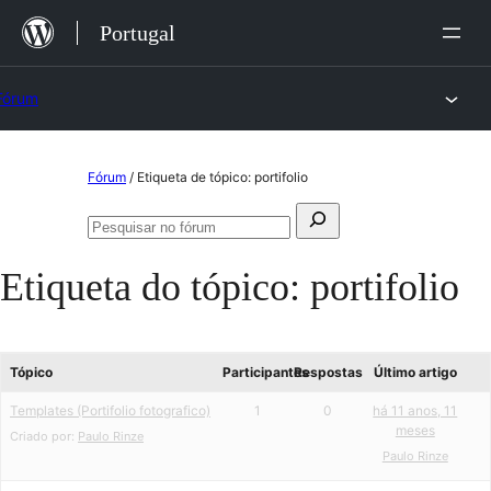
Saltar
Portugal
para
o
Fórum
conteúdo
Saltar
Fórum
/
Etiqueta de tópico: portifolio
para
Pesquisar
o
Pesquisar
por:
no
conteúdo
Etiqueta do tópico:
portifolio
fórum
Tópico
Participantes
Respostas
Último artigo
Templates (Portifolio fotografico)
1
0
há 11 anos, 11
meses
Criado por:
Paulo Rinze
Paulo Rinze