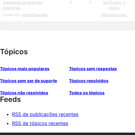
Separacao de posts por
3
5
há 15 anos, 4
categorias
meses
Criado por:
gabrielfernandes
gabrielfernandes
Tópicos
Tópicos mais populares
Tópicos sem respostas
Tópicos sem ser de suporte
Tópicos resolvidos
Tópicos não resolvidos
Todos os tópicos
Feeds
RSS de publicações recentes
RSS de tópicos recentes