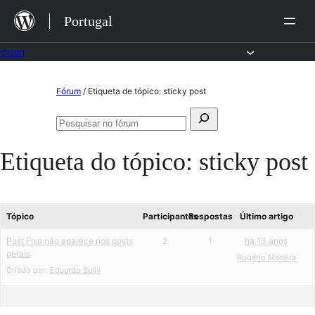
Saltar
Portugal
para
o
Fórum
conteúdo
Saltar
Fórum
/
Etiqueta de tópico: sticky post
para
Pesquisar
o
Pesquisar
por:
no
conteúdo
Etiqueta do tópico:
sticky post
fórum
Tópico
Participantes
Respostas
Último artigo
Post Fixo não aparece nos posts
2
1
há 13 anos
gerais
Rogério Moreira
Criado por:
Eduardo Sully