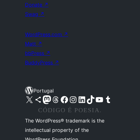
Donate
↗
Swag
↗
WordPress.com
↗
Matt
↗
bbPress
↗
BuddyPress
↗
Portugal
Visite a nossa conta X (antigo Twitter)
Visit our Bluesky account
Visit our Mastodon account
Visit our Threads account
Visite a nossa página do Facebook
Visite a nossa conta no Instagram
Visite a nossa conta no LinkedIn
Visit our TikTok account
Visit our YouTube channel
Visit our Tumblr account
CÓDIGO É POESIA.
The WordPress® trademark is the
intellectual property of the
WordPress Foundation.