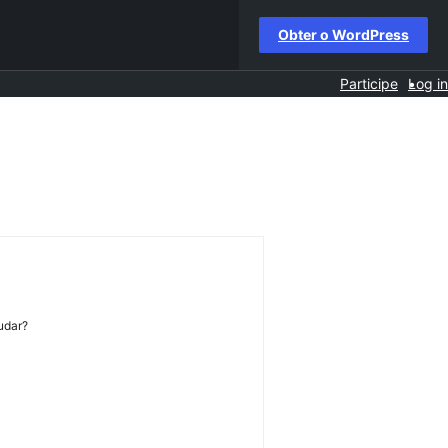
Obter o WordPress
Participe
Log in
udar?