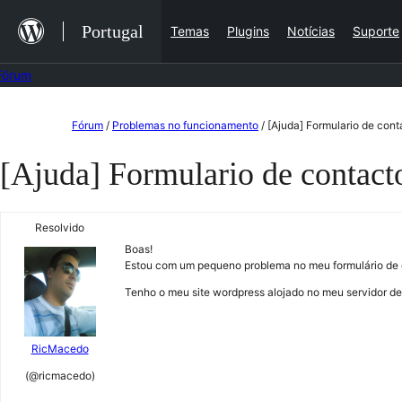
Saltar
Portugal
Temas
Plugins
Notícias
Suporte
para
o
Fórum
conteúdo
Saltar
Fórum
/
Problemas no funcionamento
/
[Ajuda] Formulario de cont
para
[Ajuda] Formulario de contact
o
conteúdo
Resolvido
Boas!
Estou com um pequeno problema no meu formulário de c
Tenho o meu site wordpress alojado no meu servidor d
RicMacedo
(@ricmacedo)