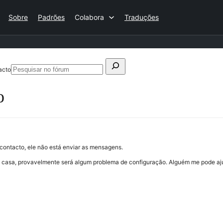
Sobre
Padrões
Colabora
Traduções
Pesquisar
acto
Pesquisar
por:
no
o
fórum
ontacto, ele não está enviar as mensagens.
e casa, provavelmente será algum problema de configuração. Alguém me pode aj