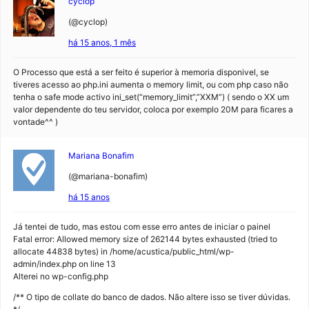
cyclop
(@cyclop)
há 15 anos, 1 mês
O Processo que está a ser feito é superior à memoria disponivel, se
tiveres acesso ao php.ini aumenta o memory limit, ou com php caso não
tenha o safe mode activo ini_set(“memory_limit”,”XXM”) ( sendo o XX um
valor dependente do teu servidor, coloca por exemplo 20M para ficares a
vontade^^ )
Mariana Bonafim
(@mariana-bonafim)
há 15 anos
Já tentei de tudo, mas estou com esse erro antes de iniciar o painel
Fatal error: Allowed memory size of 262144 bytes exhausted (tried to
allocate 44838 bytes) in /home/acustica/public_html/wp-
admin/index.php on line 13
Alterei no wp-config.php
/** O tipo de collate do banco de dados. Não altere isso se tiver dúvidas.