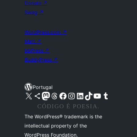
Donate
↗
Swag
↗
WordPress.com
↗
Matt
↗
bbPress
↗
BuddyPress
↗
Portugal
Visite a nossa conta X (antigo Twitter)
Visit our Bluesky account
Visit our Mastodon account
Visit our Threads account
Visite a nossa página do Facebook
Visite a nossa conta no Instagram
Visite a nossa conta no LinkedIn
Visit our TikTok account
Visit our YouTube channel
Visit our Tumblr account
CÓDIGO É POESIA.
The WordPress® trademark is the
intellectual property of the
WordPress Foundation.