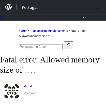
Saltar
Portugal
para
o
Fórum
conteúdo
Saltar
Fórum
/
Problemas no funcionamento
/
Fatal error:
para
Allowed memory size of ….
o
Pesquisar
conteúdo
Pesquisar
por:
no
Fatal error: Allowed memory
fórum
size of ….
afcvaf
(@afcvaf)