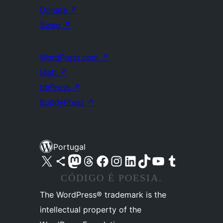
Donate
↗
Swag
↗
WordPress.com
↗
Matt
↗
bbPress
↗
BuddyPress
↗
Portugal
Visite a nossa conta X (antigo Twitter)
Visit our Bluesky account
Visit our Mastodon account
Visit our Threads account
Visite a nossa página do Facebook
Visite a nossa conta no Instagram
Visite a nossa conta no LinkedIn
Visit our TikTok account
Visit our YouTube channel
Visit our Tumblr account
CÓDIGO É POESIA.
The WordPress® trademark is the
intellectual property of the