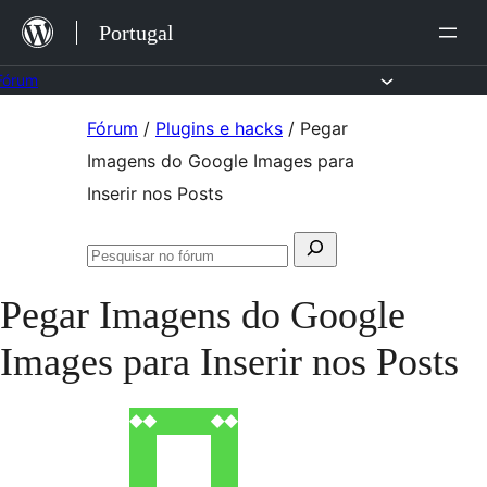
Saltar
Portugal
para
o
Fórum
conteúdo
Saltar
Fórum
/
Plugins e hacks
/
Pegar
para
Imagens do Google Images para
o
Inserir nos Posts
conteúdo
Pesquisar
Pesquisar
por:
no
Pegar Imagens do Google
fórum
Images para Inserir nos Posts