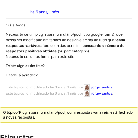
há 6 anos, 1 mês
Olá a todos
Necessito de um plugin para formulário/pool (tipo google forms), que
possa ser modificado em termos de design e acima de tudo que t
enha
respostas variáveis
(pre definidas por mim)
consoante o número de
respostas positivas obtidas
(ou percentagens).
Necessito de varios forms para este site.
Existe algo assim free?
Desde já agradeço!
Este tópico foi modificado há 6 anos, 1 mês por
jorge-santos
.
Este tópico foi modificado há 6 anos, 1 mês por
jorge-santos
.
O tópico ‘Plugin para formulario/pool, com respostas variaveis’ está fechado
a novas respostas.
Etiquetas