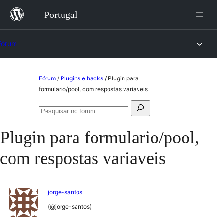
Saltar
Portugal
para
o
Fórum
conteúdo
Saltar
Fórum
/
Plugins e hacks
/
Plugin para
para
formulario/pool, com respostas variaveis
o
Pesquisar
conteúdo
Pesquisar
por:
no
Plugin para formulario/pool,
fórum
com respostas variaveis
jorge-santos
(@jorge-santos)