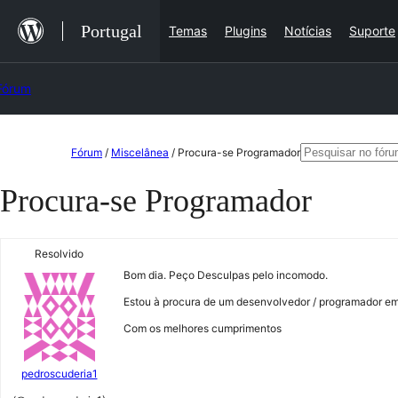
Saltar
Portugal
Temas
Plugins
Notícias
Suporte
para
o
Fórum
conteúdo
Saltar
Pesquisar
Fórum
/
Miscelânea
/
Procura-se Programador
para
por:
Procura-se Programador
o
conteúdo
Resolvido
Bom dia. Peço Desculpas pelo incomodo.
Estou à procura de um desenvolvedor / programador e
Com os melhores cumprimentos
pedroscuderia1