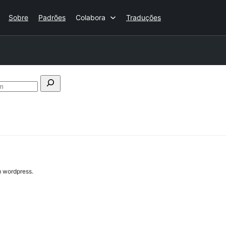
Sobre
Padrões
Colabora
Traduções
Pesquisar
no
fórum
m wordpress.