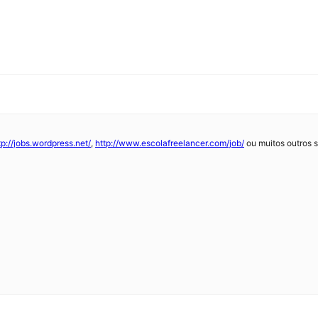
tp://jobs.wordpress.net/
,
http://www.escolafreelancer.com/job/
ou muitos outros s