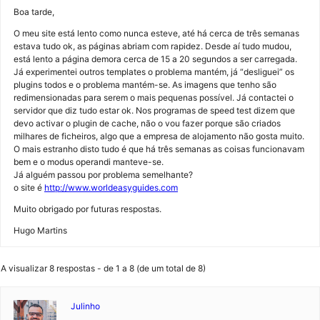
Boa tarde,
O meu site está lento como nunca esteve, até há cerca de três semanas
estava tudo ok, as páginas abriam com rapidez. Desde aí tudo mudou,
está lento a página demora cerca de 15 a 20 segundos a ser carregada.
Já experimentei outros templates o problema mantém, já “desliguei” os
plugins todos e o problema mantém-se. As imagens que tenho são
redimensionadas para serem o mais pequenas possível. Já contactei o
servidor que diz tudo estar ok. Nos programas de speed test dizem que
devo activar o plugin de cache, não o vou fazer porque são criados
milhares de ficheiros, algo que a empresa de alojamento não gosta muito.
O mais estranho disto tudo é que há três semanas as coisas funcionavam
bem e o modus operandi manteve-se.
Já alguém passou por problema semelhante?
o site é
http://www.worldeasyguides.com
Muito obrigado por futuras respostas.
Hugo Martins
A visualizar 8 respostas - de 1 a 8 (de um total de 8)
Julinho