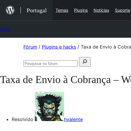
Saltar
Portugal
Temas
Plugins
Notícias
Suporte
para
o
Fórum
conteúdo
Saltar
Fórum
/
Plugins e hacks
/
Taxa de Envio à Cob
para
Pesquisar
o
Pesquisar
por:
conteúdo
no
Taxa de Envio à Cobrança –
fórum
Resolvido
hvalente