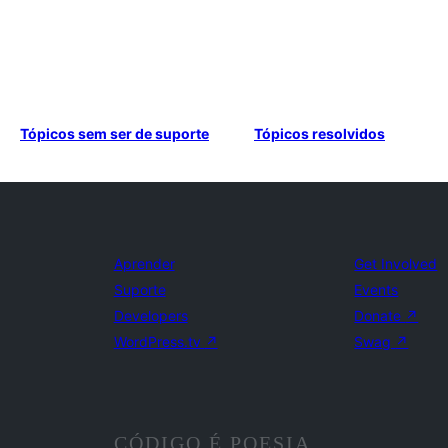
Tópicos sem ser de suporte
Tópicos resolvidos
Aprender
Get Involved
Suporte
Events
Developers
Donate
↗
WordPress.tv
↗
Swag
↗
CÓDIGO É POESIA.