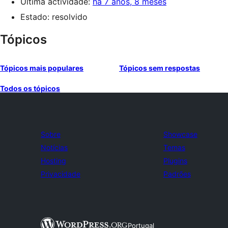
Última actividade:
há 7 anos, 8 meses
Estado: resolvido
Tópicos
Tópicos mais populares
Tópicos sem respostas
Todos os tópicos
Sobre
Showcase
Notícias
Temas
Hosting
Plugins
Privacidade
Padrões
Portugal