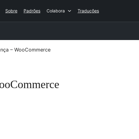
Sobre
Padrões
Colabora
Traduções
rança – WooCommerce
 WooCommerce