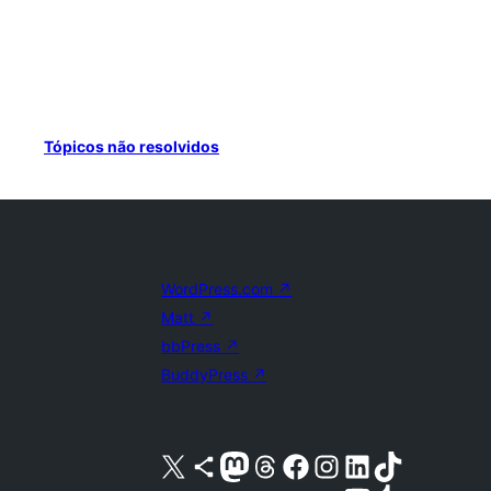
Tópicos não resolvidos
WordPress.com
↗
Matt
↗
bbPress
↗
BuddyPress
↗
Visite a nossa conta X (antigo Twitter)
Visit our Bluesky account
Visit our Mastodon account
Visit our Threads account
Visite a nossa página do Facebook
Visite a nossa conta no Instagram
Visite a nossa conta no LinkedIn
Visit our TikTok account