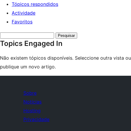
Tópicos respondidos
Actividade
Favoritos
Search
Topics Engaged In
topics:
Não existem tópicos disponíveis. Seleccione outra vista ou
publique um novo artigo.
Sobre
Notícias
Hosting
Privacidade