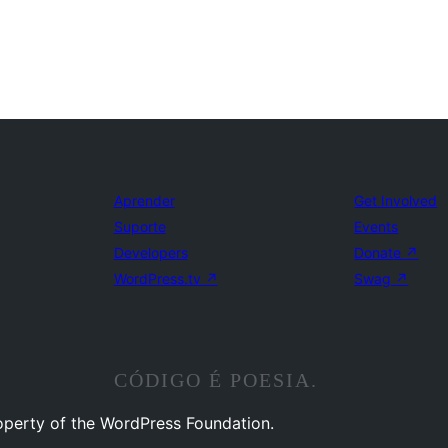
Aprender
Get Involved
Suporte
Events
Developers
Donate
↗
WordPress.tv
↗
Swag
↗
CÓDIGO É POESIA.
operty of the WordPress Foundation.