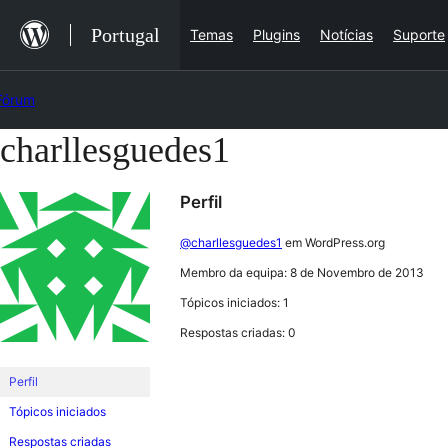
Saltar
Portugal
Temas
Plugins
Notícias
Suporte
para
o
Fórum
conteúdo
charllesguedes1
Saltar
para
Perfil
o
conteúdo
@charllesguedes1
em WordPress.org
Membro da equipa: 8 de Novembro de 2013
Tópicos iniciados: 1
Respostas criadas: 0
Perfil
Tópicos iniciados
Respostas criadas