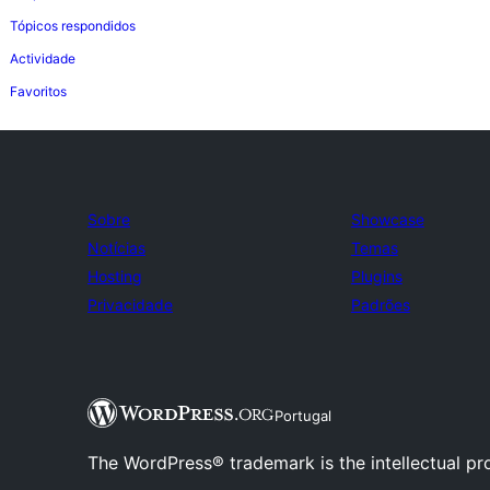
Tópicos respondidos
Actividade
Favoritos
Sobre
Showcase
Notícias
Temas
Hosting
Plugins
Privacidade
Padrões
Portugal
The WordPress® trademark is the intellectual pr