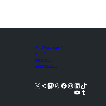
WordPress.com
↗
Matt
↗
bbPress
↗
BuddyPress
↗
Visite a nossa conta X (antigo Twitter)
Visit our Bluesky account
Visit our Mastodon account
Visit our Threads account
Visite a nossa página do Facebook
Visite a nossa conta no Instagram
Visite a nossa conta no LinkedIn
Visit our TikTok account
Visit our YouTube channel
Visit our Tumblr account