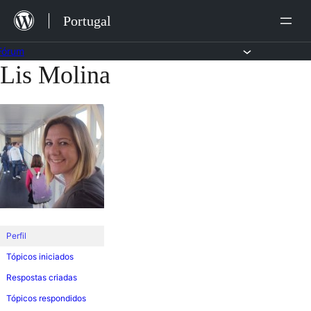
Saltar
Portugal
para
o
Fórum
Lis Molina
Saltar
conteúdo
para
o
conteúdo
Perfil
Tópicos iniciados
Respostas criadas
Tópicos respondidos