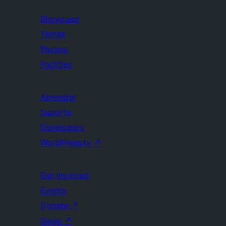
Showcase
Temas
Plugins
Padrões
Aprender
Suporte
Developers
WordPress.tv
↗
Get Involved
Events
Donate
↗
Swag
↗