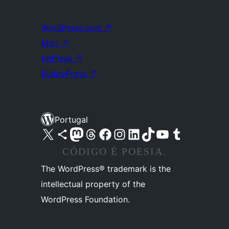
WordPress.com
↗
Matt
↗
bbPress
↗
BuddyPress
↗
Portugal
Visite a nossa conta X (antigo Twitter)
Visit our Bluesky account
Visit our Mastodon account
Visit our Threads account
Visite a nossa página do Facebook
Visite a nossa conta no Instagram
Visite a nossa conta no LinkedIn
Visit our TikTok account
Visit our YouTube channel
Visit our Tumblr account
CÓDIGO É POESIA.
The WordPress® trademark is the
intellectual property of the
WordPress Foundation.