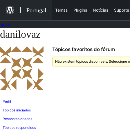
Saltar
Portugal
Temas
Plugins
Notícias
Suporte
para
o
Fórum
conteúdo
danilovaz
Saltar
para
Tópicos favoritos do fórum
o
conteúdo
Não existem tópicos disponíveis. Seleccione o
Perfil
Tópicos iniciados
Respostas criadas
Tópicos respondidos