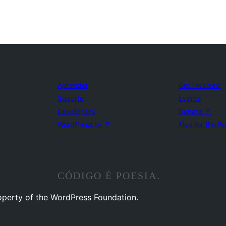
Aprender
Get Involved
Suporte
Events
Developers
Donate
↗
WordPress.tv
↗
Five for the F
CÓDIGO É POESIA.
operty of the WordPress Foundation.