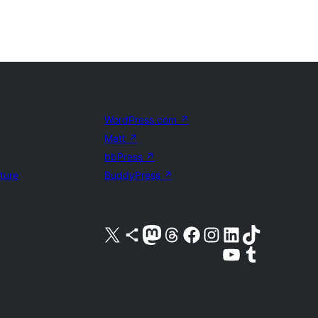
WordPress.com
↗
Matt
↗
bbPress
↗
uture
BuddyPress
↗
Visite a nossa conta X (antigo Twitter)
Visit our Bluesky account
Visit our Mastodon account
Visit our Threads account
Visite a nossa página do Facebook
Visite a nossa conta no Instagram
Visite a nossa conta no LinkedIn
Visit our TikTok account
Visit our YouTube channel
Visit our Tumblr account