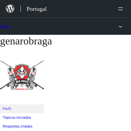
Saltar
Portugal
para
o
Fórum
conteúdo
genarobraga
Saltar
para
o
conteúdo
Perfil
Tópicos iniciados
Respostas criadas