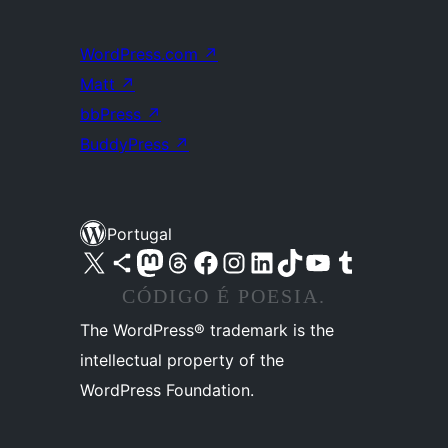
WordPress.com
↗
Matt
↗
bbPress
↗
BuddyPress
↗
Portugal
Visite a nossa conta X (antigo Twitter)
Visit our Bluesky account
Visit our Mastodon account
Visit our Threads account
Visite a nossa página do Facebook
Visite a nossa conta no Instagram
Visite a nossa conta no LinkedIn
Visit our TikTok account
Visit our YouTube channel
Visit our Tumblr account
CÓDIGO É POESIA.
The WordPress® trademark is the
intellectual property of the
WordPress Foundation.