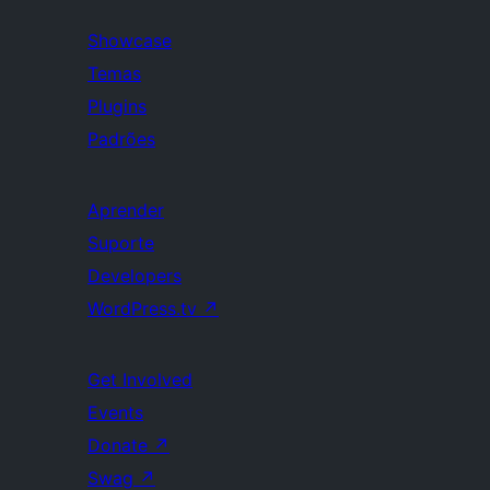
Showcase
Temas
Plugins
Padrões
Aprender
Suporte
Developers
WordPress.tv
↗
Get Involved
Events
Donate
↗
Swag
↗