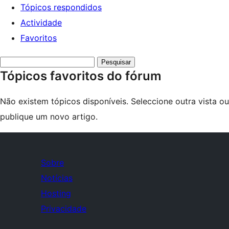
Tópicos respondidos
Actividade
Favoritos
Search
Tópicos favoritos do fórum
topics:
Não existem tópicos disponíveis. Seleccione outra vista ou
publique um novo artigo.
Sobre
Notícias
Hosting
Privacidade