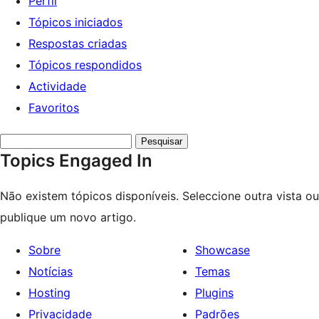
Perfil
Tópicos iniciados
Respostas criadas
Tópicos respondidos
Actividade
Favoritos
Search
Topics Engaged In
topics:
Não existem tópicos disponíveis. Seleccione outra vista ou
publique um novo artigo.
Sobre
Showcase
Notícias
Temas
Hosting
Plugins
Privacidade
Padrões