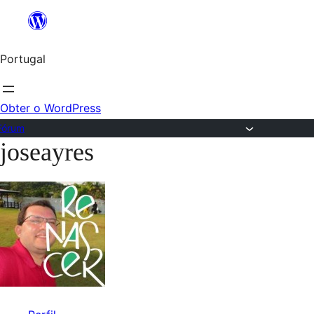
Saltar
para
Portugal
o
conteúdo
Obter o WordPress
Fórum
joseayres
Saltar
para
o
conteúdo