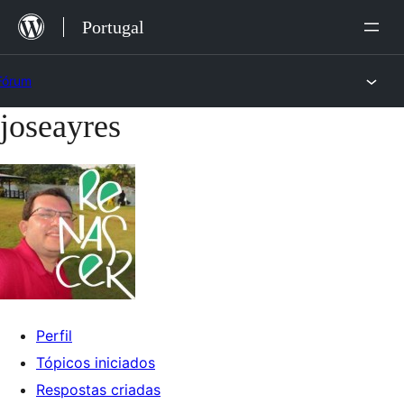
Saltar
Portugal
para
o
Fórum
conteúdo
joseayres
Saltar
para
o
conteúdo
Perfil
Tópicos iniciados
Respostas criadas