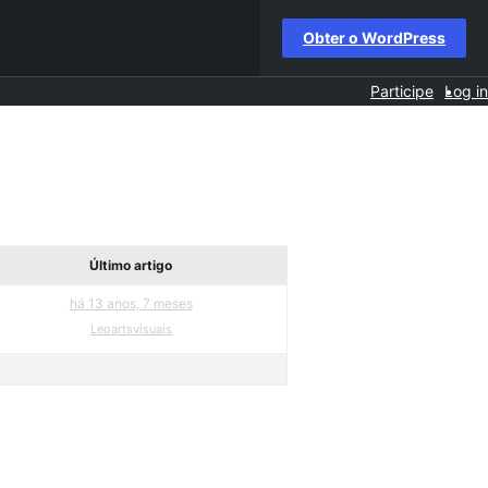
Obter o WordPress
Participe
Log in
Último artigo
há 13 anos, 7 meses
Leoartsvisuais