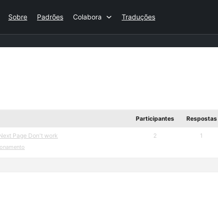
Sobre
Padrões
Colabora
Traduções
Participantes
Respostas
Next Page Don't work
2
1
ionamento