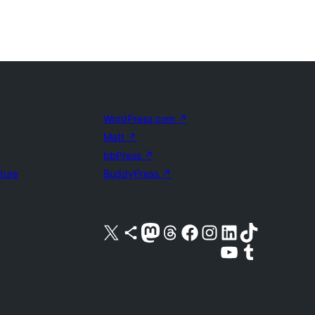
WordPress.com
↗
Matt
↗
bbPress
↗
uture
BuddyPress
↗
Visite a nossa conta X (antigo Twitter)
Visit our Bluesky account
Visit our Mastodon account
Visit our Threads account
Visite a nossa página do Facebook
Visite a nossa conta no Instagram
Visite a nossa conta no LinkedIn
Visit our TikTok account
Visit our YouTube channel
Visit our Tumblr account