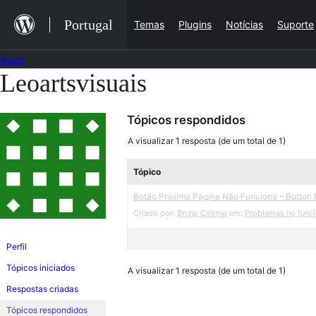
Saltar
Portugal
Temas
Plugins
Notícias
Suporte
para
o
Fórum
conteúdo
Leoartsvisuais
Saltar
para
Tópicos respondidos
o
conteúdo
A visualizar 1 resposta (de um total de 1)
Tópico
Botão Próxima Página Não Funciona – Button 
Criado por:
Bruno Cosmo
em:
Problemas no func
Perfil
Tópicos iniciados
A visualizar 1 resposta (de um total de 1)
Respostas criadas
Tópicos respondidos