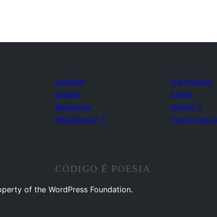
Aprender
Get Involved
Suporte
Events
Developers
Donate
↗
WordPress.tv
↗
Five for the F
CÓDIGO É POESIA.
operty of the WordPress Foundation.