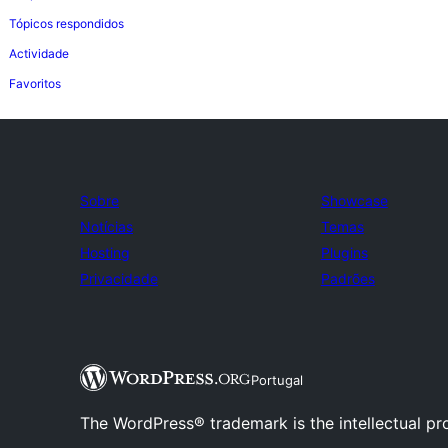
Tópicos respondidos
Actividade
Favoritos
Sobre
Showcase
Notícias
Temas
Hosting
Plugins
Privacidade
Padrões
Portugal
The WordPress® trademark is the intellectual pr