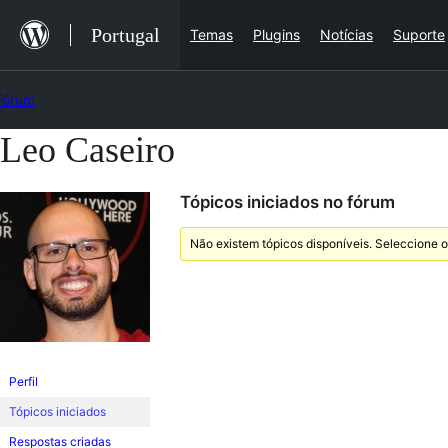
Saltar
Portugal
Temas
Plugins
Notícias
Suporte
para
o
Fórum
conteúdo
Leo Caseiro
Saltar
para
Tópicos iniciados no fórum
o
conteúdo
Não existem tópicos disponíveis. Seleccione o
Perfil
Tópicos iniciados
Respostas criadas