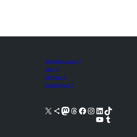
WordPress.com
↗
Matt
↗
bbPress
↗
BuddyPress
↗
Visite a nossa conta X (antigo Twitter)
Visit our Bluesky account
Visit our Mastodon account
Visit our Threads account
Visite a nossa página do Facebook
Visite a nossa conta no Instagram
Visite a nossa conta no LinkedIn
Visit our TikTok account
Visit our YouTube channel
Visit our Tumblr account