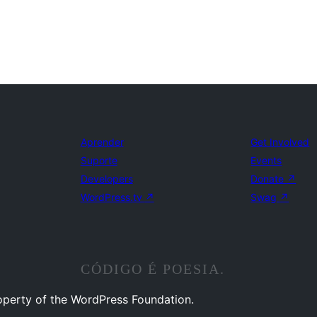
Aprender
Get Involved
Suporte
Events
Developers
Donate
↗
WordPress.tv
↗
Swag
↗
CÓDIGO É POESIA.
operty of the WordPress Foundation.