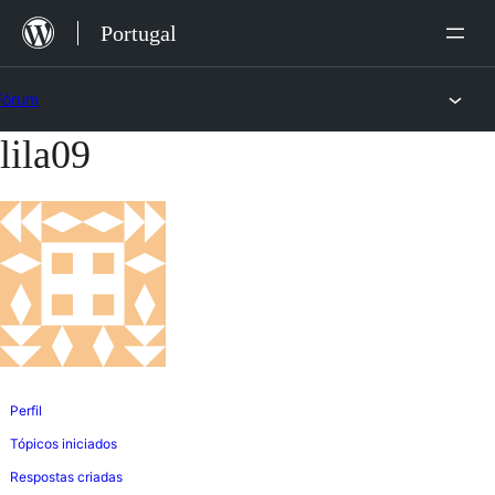
Saltar
Portugal
para
o
Fórum
conteúdo
lila09
Saltar
para
o
conteúdo
Perfil
Tópicos iniciados
Respostas criadas