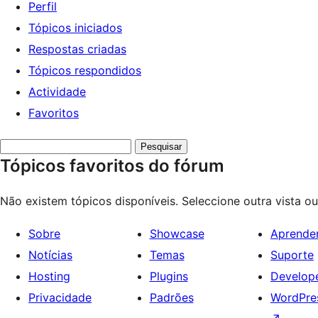
Perfil
Tópicos iniciados
Respostas criadas
Tópicos respondidos
Actividade
Favoritos
Search
Tópicos favoritos do fórum
topics:
Não existem tópicos disponíveis. Seleccione outra vista o
Sobre
Showcase
Aprende
Notícias
Temas
Suporte
Hosting
Plugins
Develop
Privacidade
Padrões
WordPres