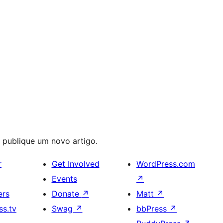
u publique um novo artigo.
r
Get Involved
WordPress.com
Events
↗
ers
Donate
↗
Matt
↗
s.tv
Swag
↗
bbPress
↗