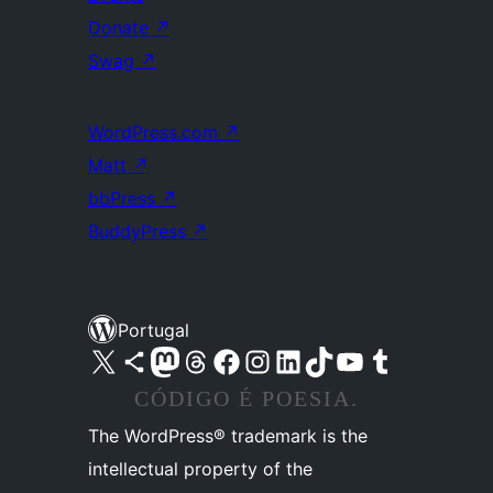
Donate
↗
Swag
↗
WordPress.com
↗
Matt
↗
bbPress
↗
BuddyPress
↗
Portugal
Visite a nossa conta X (antigo Twitter)
Visit our Bluesky account
Visit our Mastodon account
Visit our Threads account
Visite a nossa página do Facebook
Visite a nossa conta no Instagram
Visite a nossa conta no LinkedIn
Visit our TikTok account
Visit our YouTube channel
Visit our Tumblr account
CÓDIGO É POESIA.
The WordPress® trademark is the
intellectual property of the