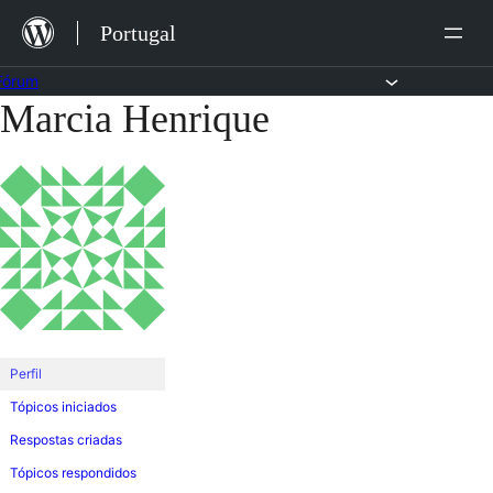
Saltar
Portugal
para
o
Fórum
Marcia Henrique
Saltar
conteúdo
para
o
conteúdo
Perfil
Tópicos iniciados
Respostas criadas
Tópicos respondidos