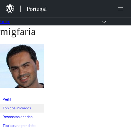
Saltar
Portugal
para
o
Fórum
migfaria
Saltar
conteúdo
para
o
conteúdo
Perfil
Tópicos iniciados
Respostas criadas
Tópicos respondidos