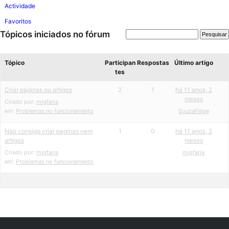
Actividade
Favoritos
Tópicos iniciados no fórum
Tópico
Participan
Respostas
Último artigo
tes
Criar paginas ou artigos
2
1
há 11 anos, 2
meses
Criado por:
migfaria
em:
Problemas no funcionamento
SouzaFilipe
Nao consigo criar paginas nem
1
0
há 11 anos, 2
artigos
meses
Criado por:
migfaria
migfaria
em:
Problemas no funcionamento