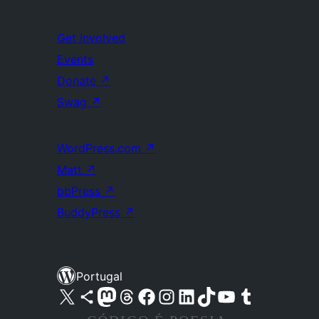
Get Involved
Events
Donate
↗
Swag
↗
WordPress.com
↗
Matt
↗
bbPress
↗
BuddyPress
↗
Portugal
Visite a nossa conta X (antigo Twitter)
Visit our Bluesky account
Visit our Mastodon account
Visit our Threads account
Visite a nossa página do Facebook
Visite a nossa conta no Instagram
Visite a nossa conta no LinkedIn
Visit our TikTok account
Visit our YouTube channel
Visit our Tumblr account