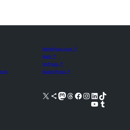
WordPress.com
↗
Matt
↗
bbPress
↗
uture
BuddyPress
↗
Visite a nossa conta X (antigo Twitter)
Visit our Bluesky account
Visit our Mastodon account
Visit our Threads account
Visite a nossa página do Facebook
Visite a nossa conta no Instagram
Visite a nossa conta no LinkedIn
Visit our TikTok account
Visit our YouTube channel
Visit our Tumblr account