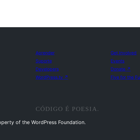
Aprender
Get Involved
Suporte
Events
Developers
Donate
↗
WordPress.tv
↗
Five for the F
CÓDIGO É POESIA.
operty of the WordPress Foundation.