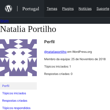
Saltar
Portugal
Temas
Plugins
Notícias
Suporte
para
o
Fórum
conteúdo
Natalia Portilho
Saltar
para
Perfil
o
conteúdo
@nataliaportilho
em WordPress.org
Membro da equipa: 25 de Novembro de 2018
Tópicos iniciados: 1
Respostas criadas: 0
Perfil
Tópicos iniciados
Respostas criadas
Tópicos respondidos