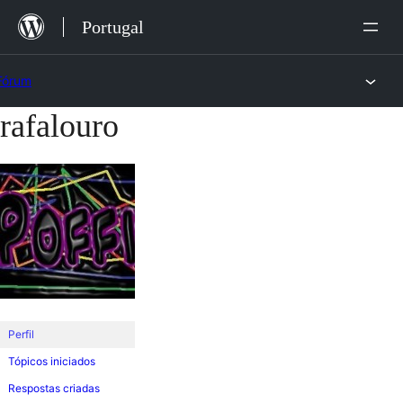
Saltar
Portugal
para
o
Fórum
conteúdo
rafalouro
Saltar
para
o
conteúdo
Perfil
Tópicos iniciados
Respostas criadas