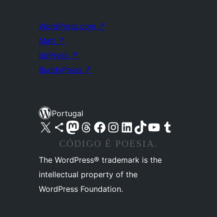
WordPress.com
↗
Matt
↗
bbPress
↗
BuddyPress
↗
Portugal
Visite a nossa conta X (antigo Twitter)
Visit our Bluesky account
Visit our Mastodon account
Visit our Threads account
Visite a nossa página do Facebook
Visite a nossa conta no Instagram
Visite a nossa conta no LinkedIn
Visit our TikTok account
Visit our YouTube channel
Visit our Tumblr account
CÓDIGO É POESIA.
The WordPress® trademark is the
intellectual property of the
WordPress Foundation.