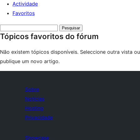
Actividade
Favoritos
Search
Tópicos favoritos do fórum
topics:
Não existem tópicos disponíveis. Seleccione outra vista ou
publique um novo artigo.
Sobre
Notícias
Hosting
Privacidade
Showcase