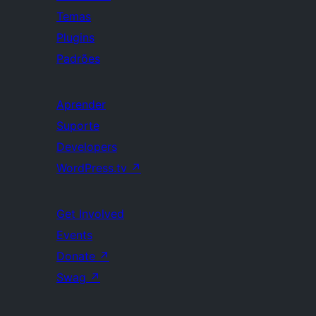
Temas
Plugins
Padrões
Aprender
Suporte
Developers
WordPress.tv
↗
Get Involved
Events
Donate
↗
Swag
↗