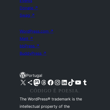
Events
Donate
↗
Swag
↗
WordPress.com
↗
Matt
↗
bbPress
↗
BuddyPress
↗
Portugal
Visite a nossa conta X (antigo Twitter)
Visit our Bluesky account
Visit our Mastodon account
Visit our Threads account
Visite a nossa página do Facebook
Visite a nossa conta no Instagram
Visite a nossa conta no LinkedIn
Visit our TikTok account
Visit our YouTube channel
Visit our Tumblr account
CÓDIGO É POESIA.
The WordPress® trademark is the
intellectual property of the