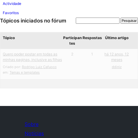
Actividade
Favoritos
Tópicos iniciados no fórum
Tópico
Participan
Respostas
Último artigo
tes
Quero poder postar em todas as
2
1
há 12 anos, 12
minhas paginas, inclusive as filhas
meses
Criado por:
Rodrigo Luiz Cafuoco
ddiniz
em:
Temas e templates
Sobre
Notícias