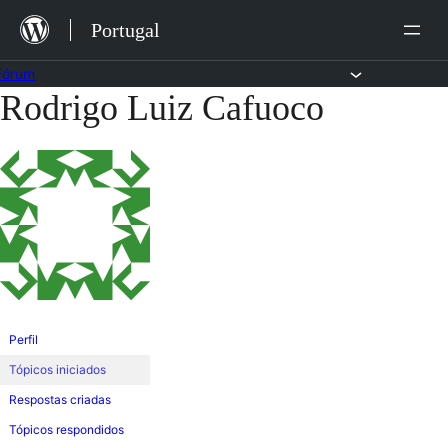
Saltar
Portugal
para
o
Fórum
Rodrigo Luiz Cafuoco
Saltar
conteúdo
para
o
conteúdo
Perfil
Tópicos iniciados
Respostas criadas
Tópicos respondidos