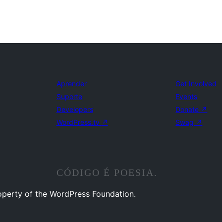
Aprender
Get Involved
Suporte
Events
Developers
Donate
↗
WordPress.tv
↗
Swag
↗
CÓDIGO É POESIA.
operty of the WordPress Foundation.