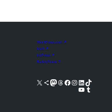
WordPress.com
↗
Matt
↗
bbPress
↗
BuddyPress
↗
Visite a nossa conta X (antigo Twitter)
Visit our Bluesky account
Visit our Mastodon account
Visit our Threads account
Visite a nossa página do Facebook
Visite a nossa conta no Instagram
Visite a nossa conta no LinkedIn
Visit our TikTok account
Visit our YouTube channel
Visit our Tumblr account