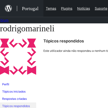
Saltar
Portugal
Temas
Plugins
Notícias
Suporte
para
o
Fórum
conteúdo
rodrigomarineli
Saltar
para
Tópicos respondidos
o
conteúdo
Este utilizador ainda não respondeu a nenhum t
Perfil
Tópicos iniciados
Respostas criadas
Tópicos respondidos