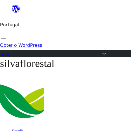
Saltar
para
Portugal
o
conteúdo
Obter o WordPress
Fórum
silvaflorestal
Saltar
para
o
conteúdo