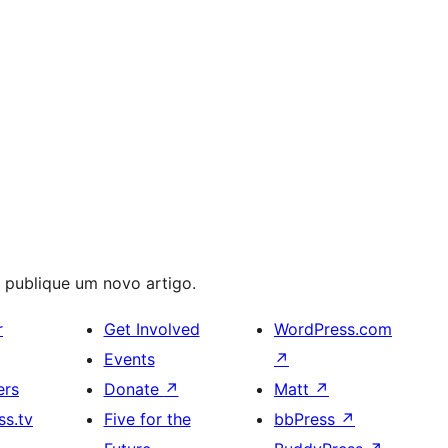
u publique um novo artigo.
r
Get Involved
WordPress.com
Events
↗
ers
Donate
↗
Matt
↗
s.tv
Five for the
bbPress
↗