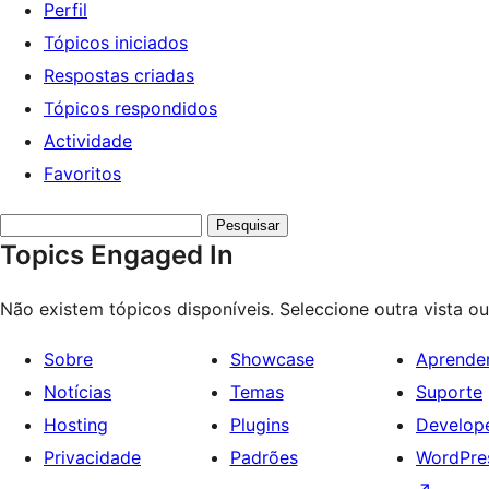
Perfil
Tópicos iniciados
Respostas criadas
Tópicos respondidos
Actividade
Favoritos
Search
Topics Engaged In
topics:
Não existem tópicos disponíveis. Seleccione outra vista o
Sobre
Showcase
Aprende
Notícias
Temas
Suporte
Hosting
Plugins
Develop
Privacidade
Padrões
WordPres