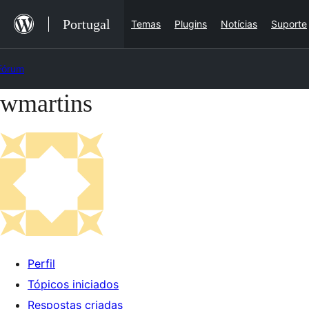
Saltar
Portugal
Temas
Plugins
Notícias
Suporte
para
o
Fórum
conteúdo
wmartins
Saltar
para
o
conteúdo
Perfil
Tópicos iniciados
Respostas criadas