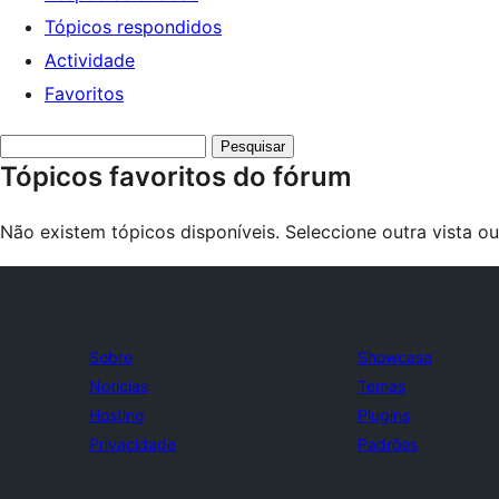
Tópicos respondidos
Actividade
Favoritos
Search
Tópicos favoritos do fórum
topics:
Não existem tópicos disponíveis. Seleccione outra vista o
Sobre
Showcase
Notícias
Temas
Hosting
Plugins
Privacidade
Padrões