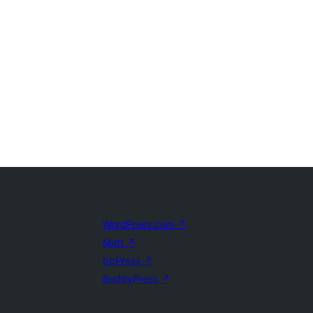
WordPress.com
↗
Matt
↗
bbPress
↗
BuddyPress
↗