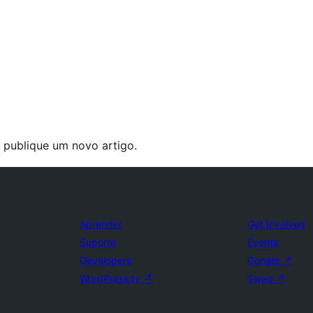
u publique um novo artigo.
Aprender
Get Involved
Suporte
Events
Developers
Donate
↗
WordPress.tv
↗
Swag
↗