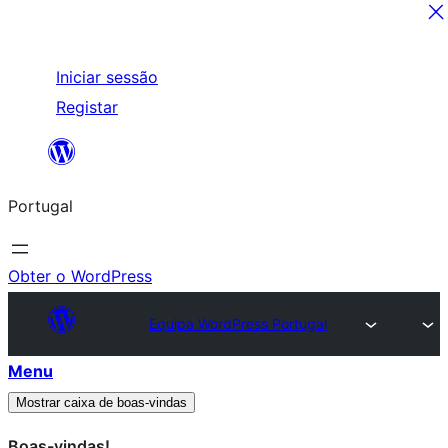
Saltar
Iniciar sessão
para
Registar
o
conteúdo
Portugal
Obter o WordPress
Equipa WordPress Portugal
Menu
Mostrar caixa de boas-vindas
Boas-vindas!