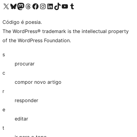
Visite a nossa conta X (antigo Twitter)
Visit our Bluesky account
Visit our Mastodon account
Visit our Threads account
Visite a nossa página do Facebook
Visite a nossa conta no Instagram
Visite a nossa conta no LinkedIn
Visit our TikTok account
Visit our YouTube channel
Visit our Tumblr account
Código é poesia.
The WordPress® trademark is the intellectual property
of the WordPress Foundation.
s
procurar
c
compor novo artigo
r
responder
e
editar
t
ir para o topo