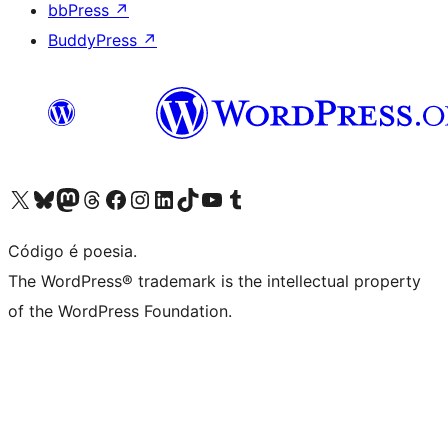
bbPress
↗
BuddyPress
↗
Visite a nossa conta X (antigo Twitter)
Visit our Bluesky account
Visit our Mastodon account
Visit our Threads account
Visite a nossa página do Facebook
Visite a nossa conta no Instagram
Visite a nossa conta no LinkedIn
Visit our TikTok account
Visit our YouTube channel
Visit our Tumblr account
Código é poesia.
The WordPress® trademark is the intellectual property
of the WordPress Foundation.