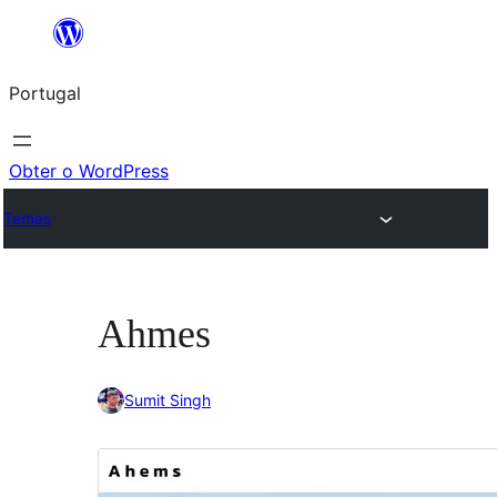
Saltar
para
Portugal
o
conteúdo
Obter o WordPress
Temas
Ahmes
Sumit Singh