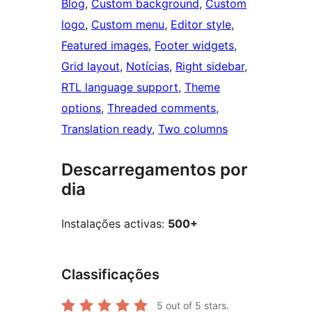
Blog
, 
Custom background
, 
Custom
logo
, 
Custom menu
, 
Editor style
, 
Featured images
, 
Footer widgets
, 
Grid layout
, 
Notícias
, 
Right sidebar
, 
RTL language support
, 
Theme
options
, 
Threaded comments
, 
Translation ready
, 
Two columns
Descarregamentos por
dia
Instalações activas:
500+
Classificações
5
out of 5 stars.