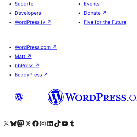
Suporte
Events
Developers
Donate
↗
WordPress.tv
↗
Five for the Future
WordPress.com
↗
Matt
↗
bbPress
↗
BuddyPress
↗
Visite a nossa conta X (antigo Twitter)
Visit our Bluesky account
Visit our Mastodon account
Visit our Threads account
Visite a nossa página do Facebook
Visite a nossa conta no Instagram
Visite a nossa conta no LinkedIn
Visit our TikTok account
Visit our YouTube channel
Visit our Tumblr account