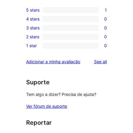
5 stars
1
1
4 stars
0
5-
0
3 stars
0
star
4-
0
review
2 stars
0
star
3-
0
reviews
1 star
0
star
2-
0
reviews
star
1-
reviews
Adicionar a minha avaliação
See all
reviews
star
reviews
Suporte
Tem algo a dizer? Precisa de ajuda?
Ver fórum de suporte
Reportar