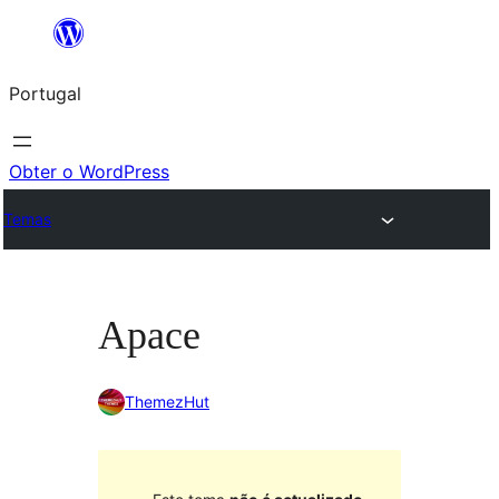
Saltar
para
Portugal
o
conteúdo
Obter o WordPress
Temas
Apace
ThemezHut