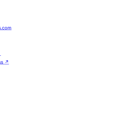
s.com
↗
ss
↗