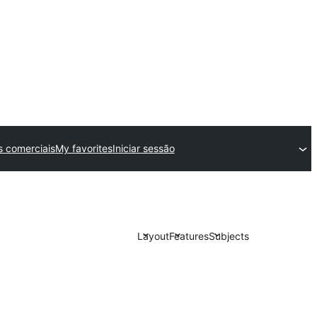
 comerciais
My favorites
Iniciar sessão
Layout
Features
Subjects