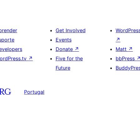
prender
Get Involved
WordPres
uporte
Events
↗
evelopers
Donate
↗
Matt
↗
ordPress.tv
↗
Five for the
bbPress
Future
BuddyPre
Portugal