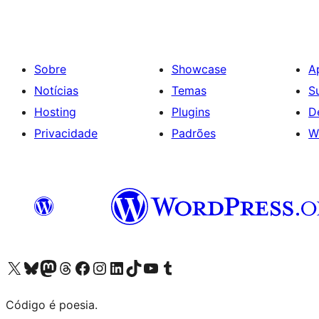
Sobre
Showcase
A
Notícias
Temas
S
Hosting
Plugins
D
Privacidade
Padrões
W
Visite a nossa conta X (antigo Twitter)
Visit our Bluesky account
Visit our Mastodon account
Visit our Threads account
Visite a nossa página do Facebook
Visite a nossa conta no Instagram
Visite a nossa conta no LinkedIn
Visit our TikTok account
Visit our YouTube channel
Visit our Tumblr account
Código é poesia.