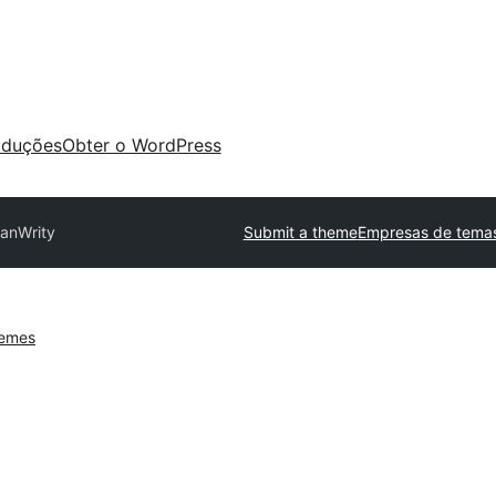
aduções
Obter o WordPress
san
Writy
Submit a theme
Empresas de temas
hemes