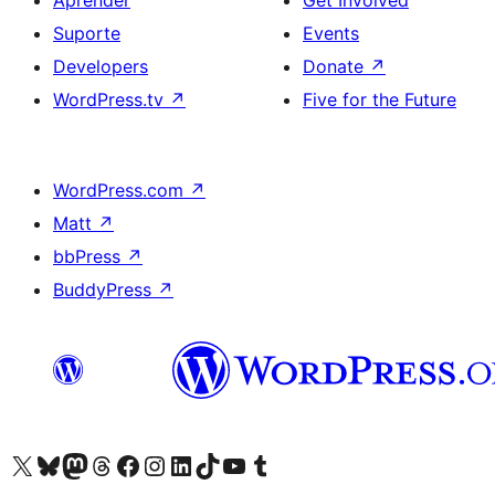
Suporte
Events
Developers
Donate
↗
WordPress.tv
↗
Five for the Future
WordPress.com
↗
Matt
↗
bbPress
↗
BuddyPress
↗
Visite a nossa conta X (antigo Twitter)
Visit our Bluesky account
Visit our Mastodon account
Visit our Threads account
Visite a nossa página do Facebook
Visite a nossa conta no Instagram
Visite a nossa conta no LinkedIn
Visit our TikTok account
Visit our YouTube channel
Visit our Tumblr account