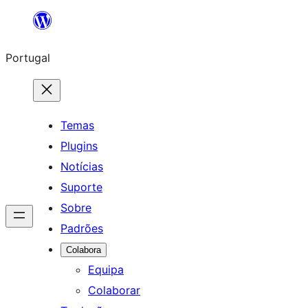
Saltar
para
Portugal
o
conteúdo
Temas
Plugins
Notícias
Suporte
Sobre
Padrões
Colabora
Equipa
Colaborar